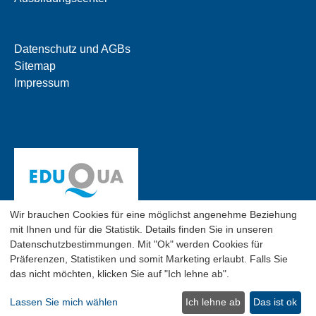
Datenschutz und AGBs
Sitemap
Impressum
Wir brauchen Cookies für eine möglichst angenehme Beziehung
mit Ihnen und für die Statistik. Details finden Sie in unseren
Datenschutzbestimmungen. Mit "Ok" werden Cookies für
Präferenzen, Statistiken und somit Marketing erlaubt. Falls Sie
das nicht möchten, klicken Sie auf "Ich lehne ab".
© 2026 SGO Business School, Flughofstr. 50, CH-8152
Glattbrugg, Tel. 044 809 11 44,
info[at]sgo.ch
Lassen Sie mich wählen
Ich lehne ab
Das ist ok