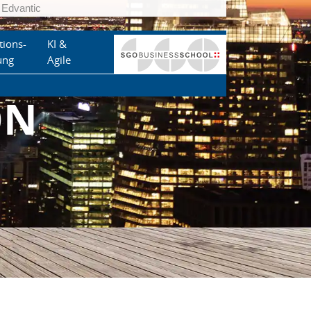
Edvantic
tions-
KI &
ung
Agile
ON