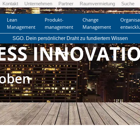
Kontakt
Unternehmen
Partner
Raumvermietung
Suche
Lean
Produkt-
Change
Organisa
Management
management
Management
entwickl
SGO. Dein persönlicher Draht zu fundiertem Wissen
ESS INNOVATI
 oben