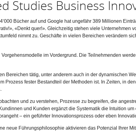
d Studies Business Inno
4‘000 Bücher auf und Google hat ungefähr 389 Millionen Einträg
ovativ!», «Denkt quer!». Gleichzeitig stehen viele Unternehmen
umfeld nimmt zu. Geschäfte in vielen Bereichen verändern sich 
 Vorgehensmodelle im Vordergrund. Die Teilnehmenden werden
n Bereichen tätig, unter anderem auch in der dynamischen Welt 
Prozess fester Bestandteil der Methoden ist. In Zeiten, in de
e.
achten und zu verstehen, Prozesse zu begreifen, die angestre
undinnen und Kunden ergänzt die Systematik die Intuition um 
 vorangeht – ein geführter Innovationsprozess oder eben Innovat
e neue Führungsphilosophie aktivieren das Potenzial Ihrer Mit