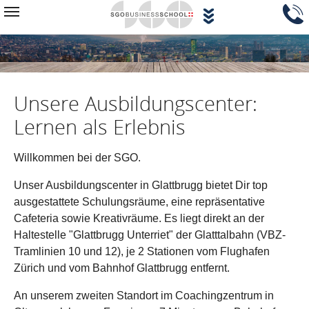
Zum Hauptinhalt springen
Navigationsblock überspringen
Toggle navigation
Unsere Ausbildungscenter:
Lernen als Erlebnis
Willkommen bei der SGO.
Unser Ausbildungscenter in Glattbrugg bietet Dir top
ausgestattete Schulungsräume, eine repräsentative
Cafeteria sowie Kreativräume. Es liegt direkt an der
Haltestelle "Glattbrugg Unterriet" der Glatttalbahn (VBZ-
Tramlinien 10 und 12), je 2 Stationen vom Flughafen
Zürich und vom Bahnhof Glattbrugg entfernt.
An unserem zweiten Standort im Coachingzentrum in