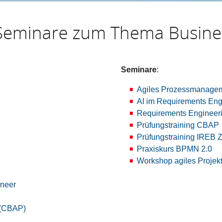
Seminare zum Thema Busines
Seminare
:
Agiles Prozessmanagem
AI im Requirements Eng
Requirements Engineer
Prüfungstraining CBAP
Prüfungstraining IREB Ze
Praxiskurs BPMN 2.0
Workshop agiles Proje
ineer
l (CBAP)