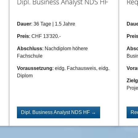
Dipl. Business Analyst NDS HF
Req
Dauer
: 36 Tage | 1.5 Jahre
Daue
Preis
: CHF 13'320.-
Prei
Abschluss
: Nachdiplom höhere
Absc
Fachschule
Busi
Voraussetzung
: eidg. Fachausweis, eidg.
Vora
Diplom
Ziel
Proje
Dipl. Business Analyst NDS HF →
Re