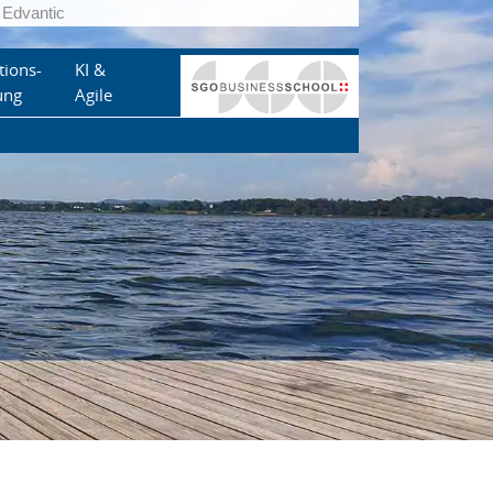
Edvantic
tions-
KI &
ung
Agile