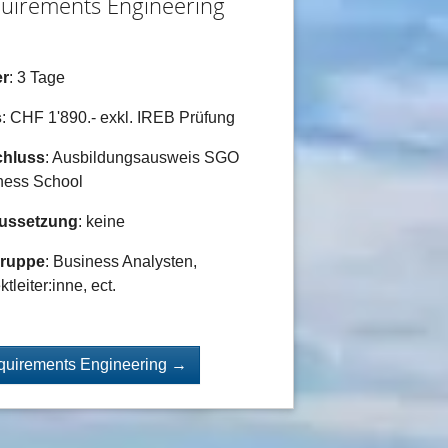
uirements Engineering
r
: 3 Tage
s
: CHF 1'890.- exkl. IREB Prüfung
hluss
: Ausbildungsausweis SGO
ness School
ussetzung
: keine
gruppe
: Business Analysten,
ktleiter:inne, ect.
quirements Engineering →