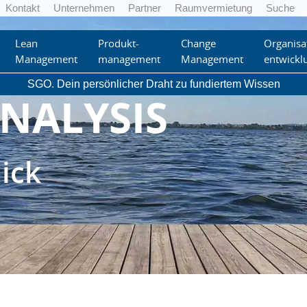
Kontakt
Unternehmen
Partner
Raumvermietung
Suche
Lean
Produkt-
Change
Organisa
Management
management
Management
entwickl
SGO. Dein persönlicher Draht zu fundiertem Wissen
ANALYSIS
lick