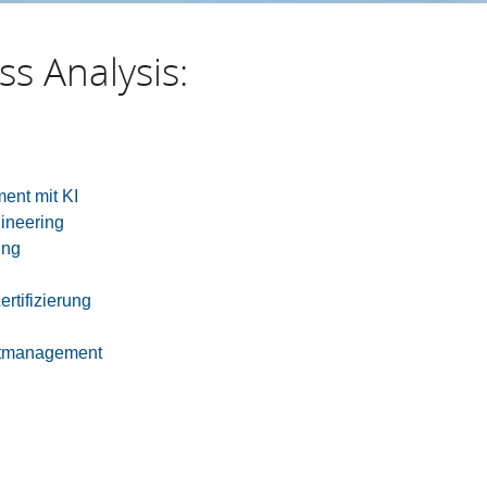
s Analysis:
ent mit KI
ineering
ing
rtifizierung
ktmanagement