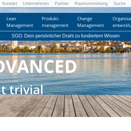
Kontakt
Unternehmen
Partner
Raumvermietung
Suche
Lean
Produkt-
Change
Organisa
NAL SCRUM P
Management
management
Management
entwickl
SGO. Dein persönlicher Draht zu fundiertem Wissen
DVANCED
 trivial