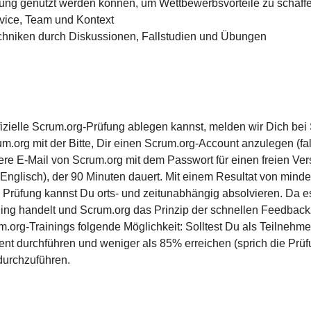
erung genutzt werden können, um Wettbewerbsvorteile zu schaff
vice, Team und Kontext
niken durch Diskussionen, Fallstudien und Übungen
izielle Scrum.org-Prüfung ablegen kannst, melden wir Dich bei 
um.org mit der Bitte, Dir einen Scrum.org-Account anzulegen (fa
ere E-Mail von Scrum.org mit dem Passwort für einen freien Vers
n Englisch), der 90 Minuten dauert. Mit einem Resultat von min
 Die Prüfung kannst Du orts- und zeitunabhängig absolvieren. Da
ining handelt und Scrum.org das Prinzip der schnellen Feedback
rum.org-Trainings folgende Möglichkeit: Solltest Du als Teilne
nt durchführen und weniger als 85% erreichen (sprich die Prü
durchzuführen.