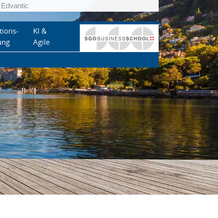
Edvantic
tions-
KI &
RODUCT
ung
Agile