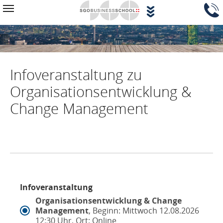
Zum Hauptinhalt springen
Navigationsblock überspringen
Toggle navigation
Infoveranstaltung zu
Organisationsentwicklung &
Change Management
Infoveranstaltung
Organisationsentwicklung & Change
Management
, Beginn: Mittwoch 12.08.2026
12:30 Uhr, Ort: Online