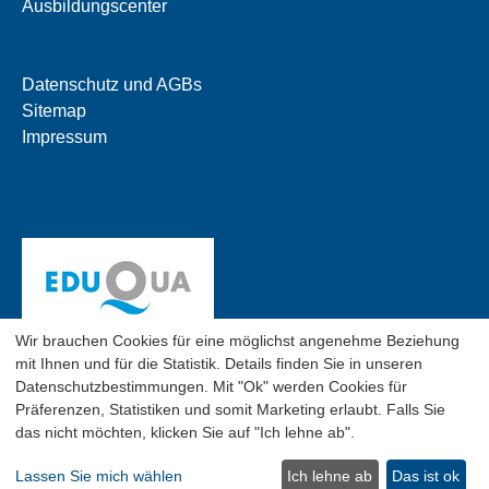
Ausbildungscenter
Datenschutz und AGBs
Sitemap
Impressum
Wir brauchen Cookies für eine möglichst angenehme Beziehung
mit Ihnen und für die Statistik. Details finden Sie in unseren
Datenschutzbestimmungen. Mit "Ok" werden Cookies für
Präferenzen, Statistiken und somit Marketing erlaubt. Falls Sie
das nicht möchten, klicken Sie auf "Ich lehne ab".
© 2026 SGO Business School, Flughofstr. 50, CH-8152
Glattbrugg, Tel. 044 809 11 44,
info[at]sgo.ch
Lassen Sie mich wählen
Ich lehne ab
Das ist ok