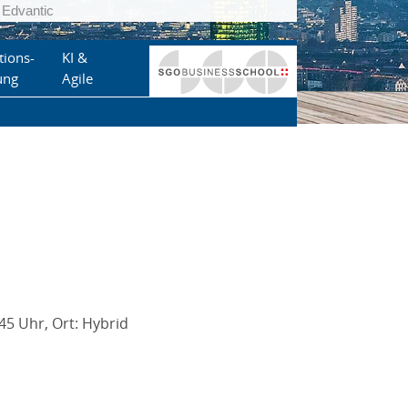
Edvantic
tions-
KI &
ung
Agile
45 Uhr, Ort: Hybrid