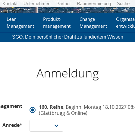
Kontakt
Unternehmen
Partner
Raumvermietung
Suche
Lean
Produkt-
Change
Organisa
Management
management
Management
entwickl
SGO. Dein persönlicher Draht zu fundiertem Wissen
Anmeldung
anagement
160. Reihe
, Beginn: Montag 18.10.2027 08:
(Glattbrugg & Online)
Anrede*