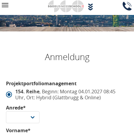
Zum Hauptinhalt springen
Navigationsblock überspringen
Toggle navigation
Anmeldung
Projektportfoliomanagement
154. Reihe
, Beginn: Montag 04.01.2027 08:45
Uhr, Ort: Hybrid (Glattbrugg & Online)
Anrede*
Vorname*