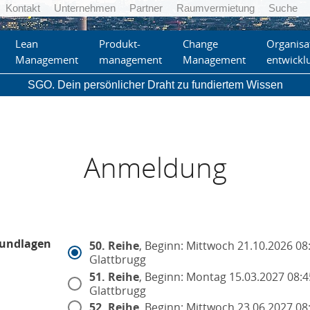
Kontakt
Unternehmen
Partner
Raumvermietung
Suche
Lean
Produkt-
Change
Organisa
Management
management
Management
entwickl
SGO. Dein persönlicher Draht zu fundiertem Wissen
Anmeldung
rundlagen
50. Reihe
, Beginn: Mittwoch 21.10.2026 08:
Glattbrugg
51. Reihe
, Beginn: Montag 15.03.2027 08:4
Glattbrugg
52. Reihe
, Beginn: Mittwoch 23.06.2027 08: