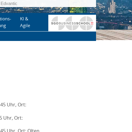
Edvantic
tions-
KI &
ung
Agile
45 Uhr, Ort:
5 Uhr, Ort:
45 Uhr, Ort: Olten