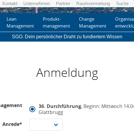
Kontakt
Unternehmen
Partner
Raumvermietung
Suche
Lean
Produkt-
Change
Organisa
Management
management
Management
entwickl
SGO. Dein persönlicher Draht zu fundiertem Wissen
Anmeldung
nagement
36. Durchführung
, Beginn: Mittwoch 14.0
Glattbrugg
Anrede*