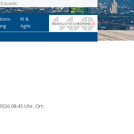
Edvantic
tions-
KI &
ung
Agile
2026 08:45 Uhr, Ort: