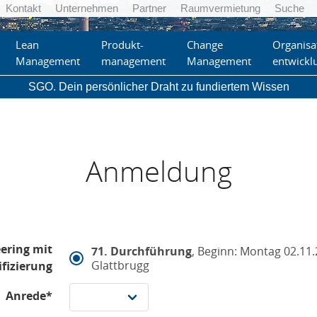
Kontakt
Unternehmen
Partner
Raumvermietung
Suche
Lean
Produkt-
Change
Organisa
Management
management
Management
entwickl
SGO. Dein persönlicher Draht zu fundiertem Wissen
Anmeldung
ering mit
71. Durchführung
, Beginn: Montag 02.11.
Glattbrugg
ifizierung
Anrede*