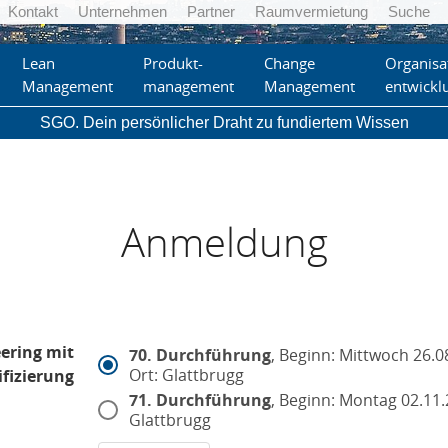
Kontakt
Unternehmen
Partner
Raumvermietung
Suche
Lean
Produkt-
Change
Organisa
Management
management
Management
entwickl
SGO. Dein persönlicher Draht zu fundiertem Wissen
Anmeldung
ering mit
70. Durchführung
, Beginn: Mittwoch 26.0
Ort: Glattbrugg
ifizierung
71. Durchführung
, Beginn: Montag 02.11.
Glattbrugg