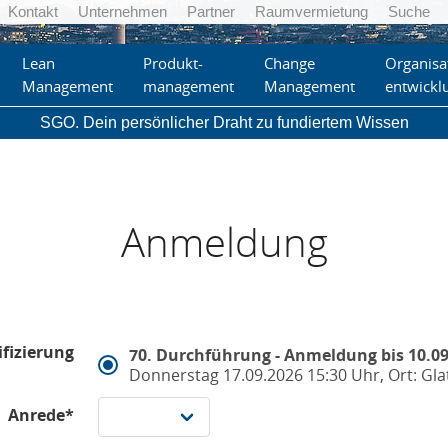
Kontakt
Unternehmen
Partner
Raumvermietung
Suche
Lean
Produkt-
Change
Organisa
Management
management
Management
entwickl
SGO. Dein persönlicher Draht zu fundiertem Wissen
Anmeldung
ifizierung
70. Durchführung - Anmeldung bis 10.0
Donnerstag 17.09.2026 15:30 Uhr, Ort: Gl
Anrede*