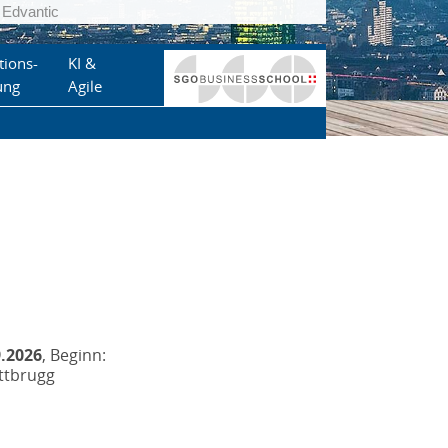
Edvantic
tions-
KI &
ung
Agile
9.2026
, Beginn:
attbrugg